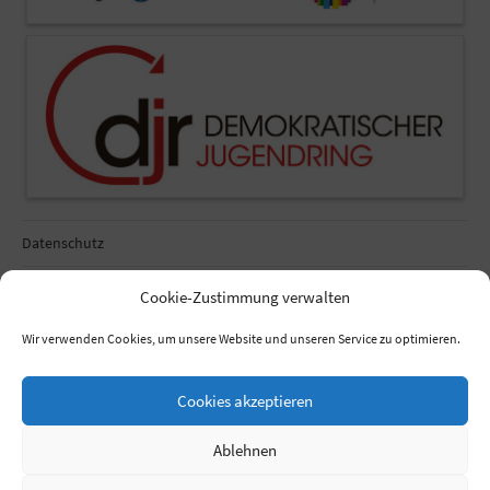
Datenschutz
Impressum
Cookie-Zustimmung verwalten
Cookie-Richtlinie (EU)
Wir verwenden Cookies, um unsere Website und unseren Service zu optimieren.
Cookies akzeptieren
Ablehnen
© 2026
Projekt für Demokratieförderung Jena